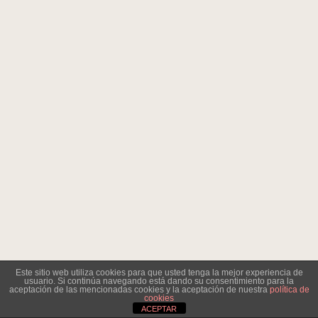
Este sitio web utiliza cookies para que usted tenga la mejor experiencia de
usuario. Si continúa navegando está dando su consentimiento para la
aceptación de las mencionadas cookies y la aceptación de nuestra
política de
cookies
ACEPTAR