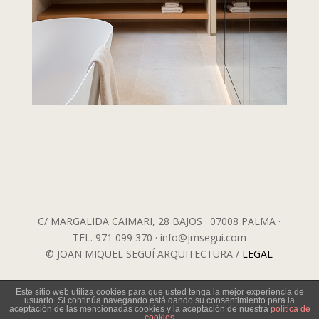
C/ MARGALIDA CAIMARI, 28 BAJOS · 07008 PALMA ·
TEL. 971 099 370 · info@jmsegui.com
© JOAN MIQUEL SEGUÍ ARQUITECTURA /
LEGAL
Este sitio web utiliza cookies para que usted tenga la mejor experiencia de
usuario. Si continúa navegando está dando su consentimiento para la
aceptación de las mencionadas cookies y la aceptación de nuestra
política de
cookies